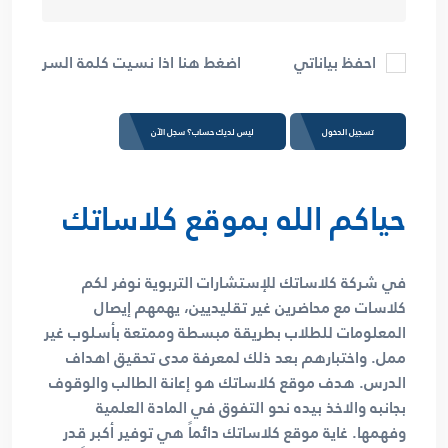
اضغط هنا اذا نسيت كلمة السر
احفظ بياناتي
تسجيل الدخول
ليس لديك حساب؟ سجل الآن
حياكم الله بموقع كلاساتك
في شركة كلاساتك للإستشارات التربوية نوفر لكم
كلاسات مع محاضرين غير تقليديين، يهمهم إيصال
المعلومات للطلاب بطريقة مبسطة وممتعة بأسلوب غير
ممل. واختبارهم بعد ذلك لمعرفة مدى تحقيق اهداف
الدرس. هدف موقع كلاساتك هو إعانة الطالب والوقوف
بجانبه والاخذ بيده نحو التفوق في المادة العلمية
وفهمها. غاية موقع كلاساتك دائماً هي توفير أكبر قدر