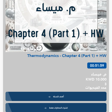
Thermodynamics - Chapter 4 (Part 1) + HW
00:51:59
م. ميساء
KWD 10.000
3
عدد الفيديوات
أضف للسلة
لشراء المذكرات فقط