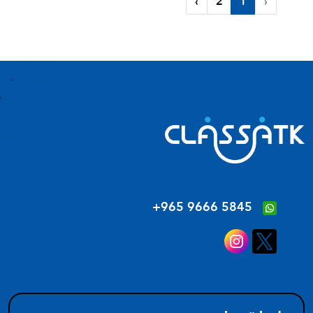
›
2
1
‹
‪+965 9666 5845‬