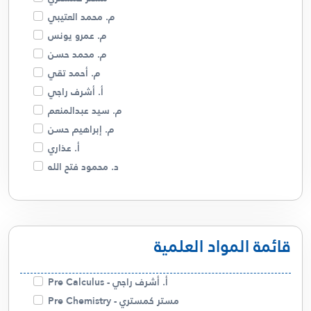
م. محمد العتيبي
م. عمرو يونس
م. محمد حسن
م. أحمد تقي
أ. أشرف راجي
م. سيد عبدالمنعم
م. إبراهيم حسن
أ. عذاري
د. محمود فتح الله
م. فهد البصري
د. أمل السيد
م. مريم الجدحي
قائمة المواد العلمية
أبو ريتال
م. صالحة الخزام
م. عمرو كسبه
أ. أشرف راجي - Pre Calculus
أ. سالم الشمري
مستر كمستري - Pre Chemistry