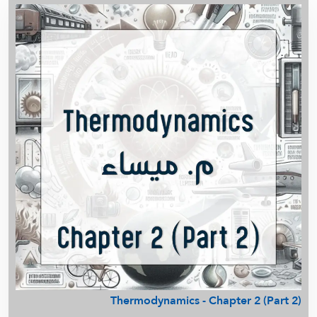
م. زينب - رياضيات - الصف العاشر
Material and Energybalance - م. ميساء
أ. عذاري - English 221
أ. عذاري - Pre English - كلية الهندسة
أ. أسامة شاهين - Math 250 - شرح نوت د/ عبد الله العازمي
أ. أسامة شاهين - تحليل عقدي Math (330)
م. ميساء - Physical Chemistry 214
م . محمد يونس - IMSE451 - Reliability &
Maintainability
م . محمد يونس - IMSE457 - Quality Control
م . محمد يونس - Operations Research IMSE 361
Nuclear Medicine 3 Package (2026) - Midterm
Nuclear Medicine 4 Package (2026) - Midterm
Nuclear Medicine 3 Package (2026) - Final
Nuclear Medicine 4 Package (2026) - Final
أ. سالم الشمري - Physiology
Thermodynamics - Chapter 2 (Part 2)
م. ميساء - Transport Phenomina 1