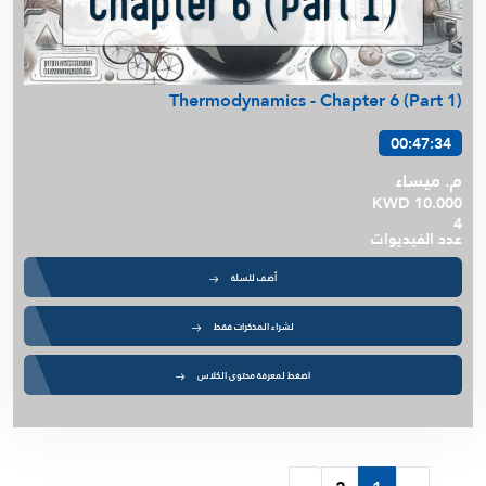
Thermodynamics - Chapter 6 (Part 1)
00:47:34
م. ميساء
KWD 10.000
4
عدد الفيديوات
أضف للسلة
لشراء المذكرات فقط
اضغط لمعرفة محتوى الكلاس