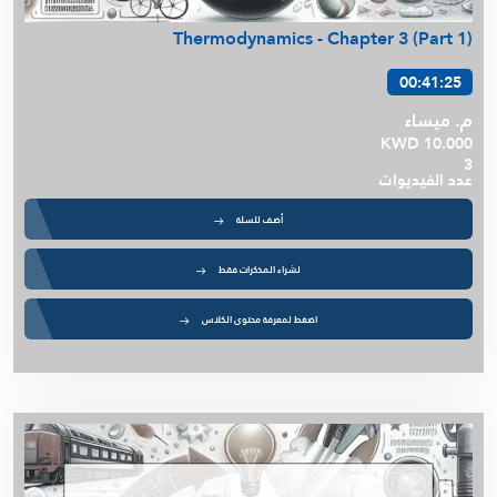
Thermodynamics - Chapter 3 (Part 1)
00:41:25
م. ميساء
KWD 10.000
3
عدد الفيديوات
أضف للسلة
لشراء المذكرات فقط
اضغط لمعرفة محتوى الكلاس