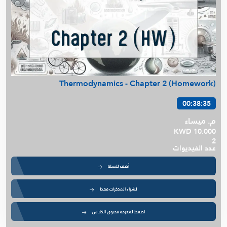
Thermodynamics - Chapter 2 (Homework)
00:38:35
م. ميساء
KWD 10.000
2
عدد الفيديوات
أضف للسلة
لشراء المذكرات فقط
اضغط لمعرفة محتوى الكلاس