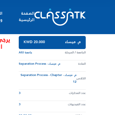
الصفحة
ال
الرئيسية
وا
يرجى
م. ميساء
KWD 20.000
ا
الجامعة / المرحلة
جامعة AIU
المادة
م. ميساء - Separation Process
م. ميساء - Separation Process - Chapter
الكلاس
12
عدد المذكرات
3
عدد الفيديوات
3