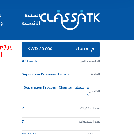
الصفحة
ال
الرئيسية
وا
يرجى
م. ميساء
KWD 20.000
ا
الجامعة / المرحلة
جامعة AIU
المادة
م. ميساء - Separation Process
م. ميساء - Separation Process - Chapter
الكلاس
5
عدد المذكرات
7
عدد الفيديوات
7